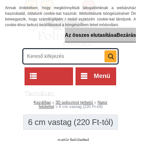
0 db / 0 Ft
Annak érdekében, hogy megkönnyítsük látogatóinknak a webáruház
használatát, oldalunk cookie-kat használ. Weboldalunk böngészésével Ön
beleegyezik, hogy számítógépén / mobil eszközén cookie-kat tároljunk. A
cookie-khoz tartozó beállításokat a böngészőben lehet módosítani.
Az összes elutasítása
Bezárás
Menü
Termékek
Kezdőlap
»
3D polisztirol térbetű
»
Natúr
felülettel
»
6 cm vastag (220 Ft-tól)
6 cm vastag (220 Ft-tól)
natúr felülettel