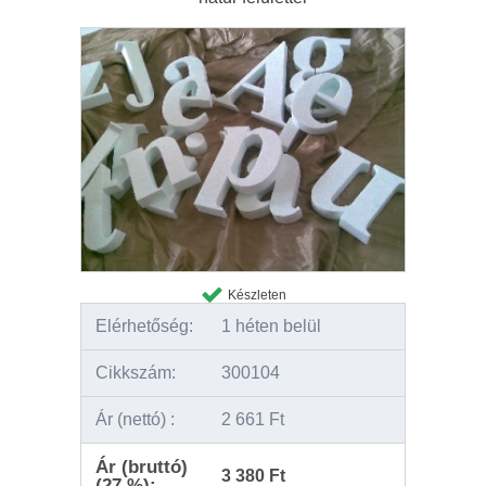
Készleten
Elérhetőség:
1 héten belül
Cikkszám:
300104
Ár (nettó) :
2 661 Ft
Ár (bruttó)
3 380 Ft
(27 %):